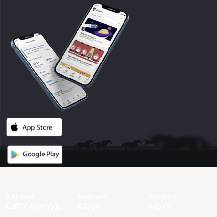
Харъяа
Аймгийн
Холбоо
байгууллагууд
ХХААГ
барих