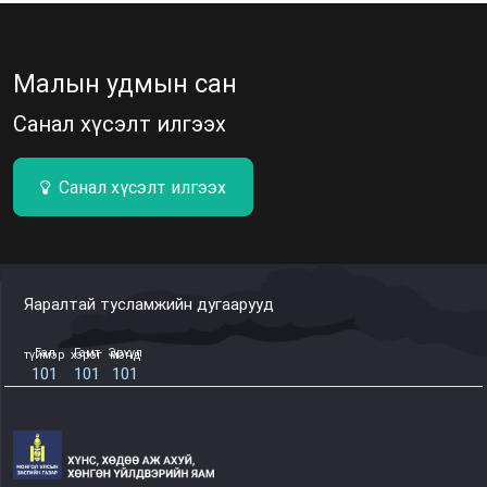
Малын удмын сан
Санал хүсэлт илгээх
Санал хүсэлт илгээх
Яаралтай тусламжийн дугаарууд
Гал түймэр
Гэмт хэрэг
Эрүүл мэнд
101
101
101