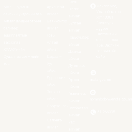
Баян-
Монгол улс,
Малын удмын
Архангай
Өлгий
Улаанбаатар
сангийн үндэсний төв
аймаг
аймаг
хот 13381
Аймаг дундын отрын
Баянхонгор
Баянзүрх
Булган
бэлчээр
аймаг
дүүрэг,
аймаг
Энхтайвны
ашиглалтын
Говь-
Говьсүмбэр
өргөн чөлөө
захиргаа
Алтай
аймаг
16а, Засгийн
ХХААХҮ-ийн
аймаг
газрын IXa
Дорнод
Судалгаа хөгжлийн
Дархан-
байр
аймаг
төв
Уул
Дундговь
аймаг
аймаг
Дорноговь
mofa.gov.mn
Орхон
аймаг
аймаг
Завхан
Өмнөговь
аймаг
nominbolor@mofa.gov.m
аймаг
Өвөрхангай
Сүхбаатар
51-266095
аймаг
аймаг
Сэлэнгэ
Увс
аймаг
аймаг