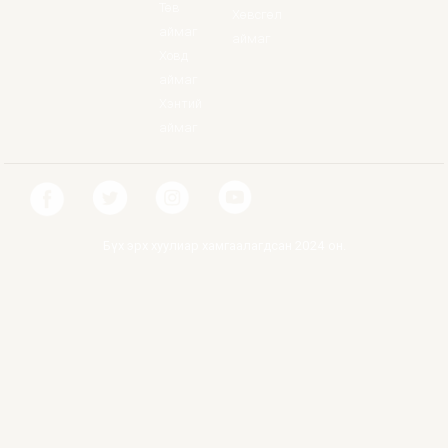
Төв
Хөвсгөл
аймаг
аймаг
Ховд
аймаг
Хэнтий
аймаг
Бүх эрх хуулиар хамгаалагдсан 2024 он.