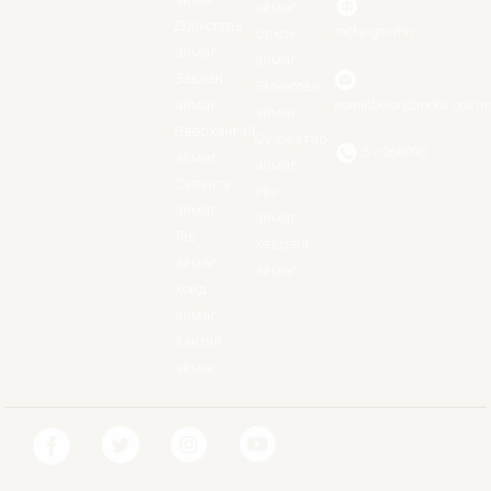
аймаг
Дорноговь
mofa.gov.mn
Орхон
аймаг
аймаг
Завхан
Өмнөговь
аймаг
nominbolor@mofa.gov.m
аймаг
Өвөрхангай
Сүхбаатар
51-266095
аймаг
аймаг
Сэлэнгэ
Увс
аймаг
аймаг
Төв
Хөвсгөл
аймаг
аймаг
Ховд
аймаг
Хэнтий
аймаг