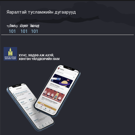
Яаралтай тусламжийн дугаарууд
Гал түймэр
Гэмт хэрэг
Эрүүл мэнд
101
101
101