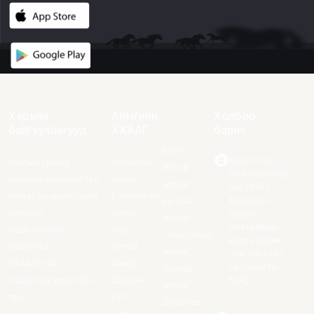
Харъяа
Аймгийн
Холбоо
байгууллагууд
ХХААГ
барих
Баян-
Монгол улс,
Малын удмын
Архангай
Өлгий
Улаанбаатар
сангийн үндэсний төв
аймаг
аймаг
хот 13381
Аймаг дундын отрын
Баянхонгор
Баянзүрх
Булган
бэлчээр
аймаг
дүүрэг,
аймаг
Энхтайвны
ашиглалтын
Говь-
Говьсүмбэр
өргөн чөлөө
захиргаа
Алтай
аймаг
16а, Засгийн
ХХААХҮ-ийн
аймаг
газрын IXa
Дорнод
Судалгаа хөгжлийн
Дархан-
байр
аймаг
төв
Уул
Дундговь
аймаг