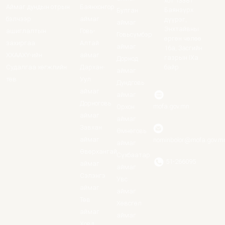
хот 13381
Аймаг дундын отрын
Баянхонгор
Баянзүрх
Булган
бэлчээр
аймаг
дүүрэг,
аймаг
Энхтайвны
ашиглалтын
Говь-
Говьсүмбэр
өргөн чөлөө
захиргаа
Алтай
аймаг
16а, Засгийн
ХХААХҮ-ийн
аймаг
газрын IXa
Дорнод
Судалгаа хөгжлийн
Дархан-
байр
аймаг
төв
Уул
Дундговь
аймаг
аймаг
Дорноговь
mofa.gov.mn
Орхон
аймаг
аймаг
Завхан
Өмнөговь
аймаг
nominbolor@mofa.gov.m
аймаг
Өвөрхангай
Сүхбаатар
51-266095
аймаг
аймаг
Сэлэнгэ
Увс
аймаг
аймаг
Төв
Хөвсгөл
аймаг
аймаг
Ховд