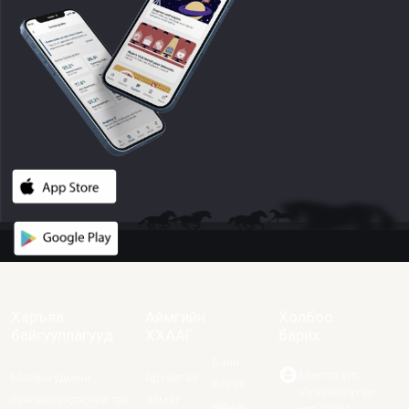
Харъяа
Аймгийн
Холбоо
байгууллагууд
ХХААГ
барих
Баян-
Монгол улс,
Малын удмын
Архангай
Өлгий
Улаанбаатар
сангийн үндэсний төв
аймаг
аймаг