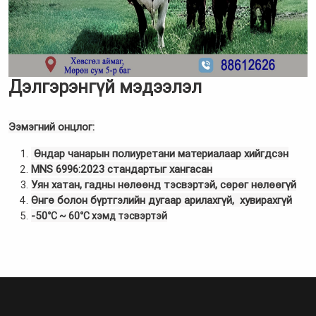
Дэлгэрэнгүй мэдээлэл
Ээмэгний онцлог:
Өндар чанарын полиуретани материалаар хийгдсэн
MNS 6996:2023 стандартыг хангасан
Уян хатан, гадны нөлөөнд тэсвэртэй, сөрөг нөлөөгүй
Өнгө болон бүртгэлийн дугаар арилахгүй, хувирахгүй
-50
°C ~ 60°C хэмд тэсвэртэй