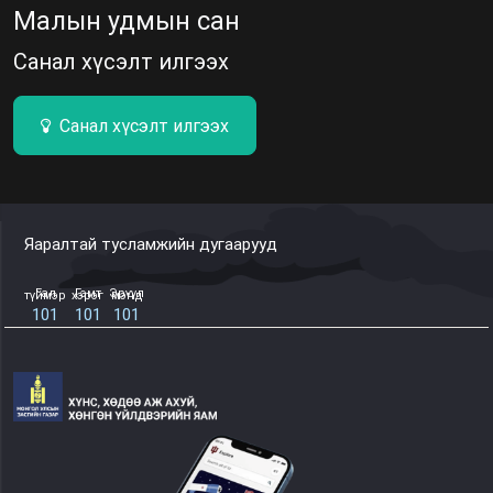
Малын удмын сан
Санал хүсэлт илгээх
Санал хүсэлт илгээх
Яаралтай тусламжийн дугаарууд
Гал түймэр
Гэмт хэрэг
Эрүүл мэнд
101
101
101