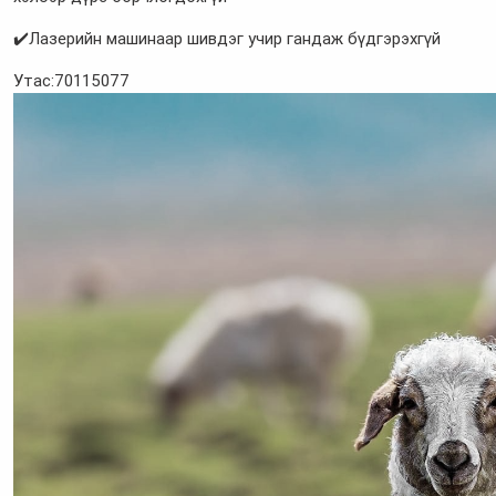
✔️Лазерийн машинаар шивдэг учир гандаж бүдгэрэхгүй
Утас:70115077