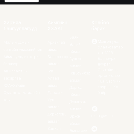
Харъяа
Аймгийн
Холбоо
байгууллагууд
ХХААГ
барих
Баян-
Монгол улс,
Малын удмын
Архангай
Өлгий
Улаанбаатар
сангийн үндэсний төв
аймаг
аймаг
хот 13381
Аймаг дундын отрын
Баянхонгор
Баянзүрх
Булган
бэлчээр
аймаг
дүүрэг,
аймаг
Энхтайвны
ашиглалтын
Говь-
Говьсүмбэр
өргөн чөлөө
захиргаа
Алтай
аймаг
16а, Засгийн
ХХААХҮ-ийн
аймаг
газрын IXa
Дорнод
Судалгаа хөгжлийн
Дархан-
байр
аймаг
төв
Уул
Дундговь
аймаг
аймаг
Дорноговь
mofa.gov.mn
Орхон
аймаг
аймаг
Завхан
Өмнөговь