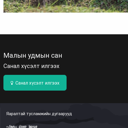
Малын удмын сан
Санал хүсэлт илгээх
Санал хүсэлт илгээх
Яаралтай тусламжийн дугаарууд
Гал түймэр
Гэмт хэрэг
Эрүүл мэнд