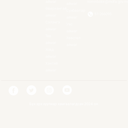
аймаг
nominbolor@mofa.gov.m
аймаг
Өвөрхангай
Сүхбаатар
51-266095
аймаг
аймаг
Сэлэнгэ
Увс
аймаг
аймаг
Төв
Хөвсгөл
аймаг
аймаг
Ховд
аймаг
Хэнтий
аймаг
Бүх эрх хуулиар хамгаалагдсан 2024 он.