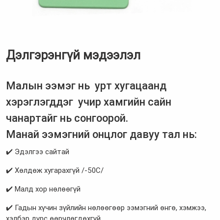
Дэлгэрэнгүй мэдээлэл
Малын ээмэг нь урт хугацаанд
хэрэглэгддэг учир хамгийн сайн
чанартайг нь сонгоорой.
Манай ээмэгний онцлог давуу тал нь:
✔️ Эдэлгээ сайтай
✔️ Хөлдөж хугарахгүй /-50С/
✔️ Малд хор нөлөөгүй
✔️ Гадын хүчин зүйлийн нөлөөгөөр ээмэгний өнгө, хэмжээ,
хэлбэр дүрс өөрчлөгдөхгүй