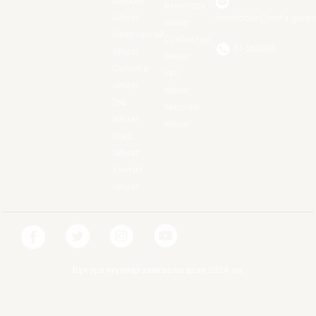
Завхан
Өмнөговь
аймаг
nominbolor@mofa.gov.m
аймаг
Өвөрхангай
Сүхбаатар
51-266095
аймаг
аймаг
Сэлэнгэ
Увс
аймаг
аймаг
Төв
Хөвсгөл
аймаг
аймаг
Ховд
аймаг
Хэнтий
аймаг
Бүх эрх хуулиар хамгаалагдсан 2024 он.