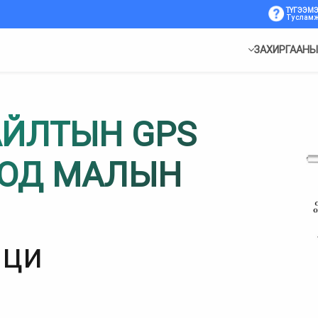
ТҮГЭЭМЭ
Туслам
ЗАХИРГААНЫ
АЙЛТЫН GPS
БОД МАЛЫН
аци