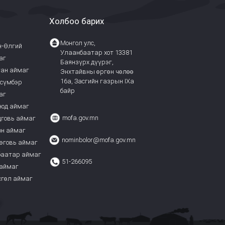
Холбоо барих
Монгол улс,
н-Өлгий
Улаанбаатар хот 13381
аг
Баянзүрх дүүрэг,
ган аймаг
Энхтайвны өргөн чөлөө
16а, Засгийн газрын IXa
ьсүмбэр
байр
аг
нод аймаг
mofa.gov.mn
дговь аймаг
он аймаг
nominbolor@mofa.gov.mn
өговь аймаг
баатар аймаг
51-266095
 аймаг
сгөл аймаг