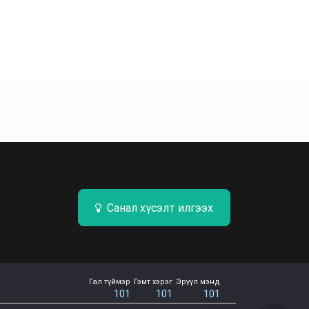
Санал хүсэлт илгээх
Гал түймэр
Гэмт хэрэг
Эрүүл мэнд
101
101
101