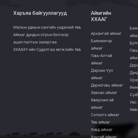
Харъяа байгууллагууд
Аймгийн
ХХААГ
Малын удмын сангийн үндэсний төв
Бая
Архангай аймаг
Аймаг дундын отрын бэлчээр
айм
Баянхонгор
ашиглалтын захиргаа
Бул
аймаг
ХХААХҮ-ийн Судалгаа хөгжлийн төв
Гов
Говь-Алтай
айм
аймаг
Дор
Дархан-Уул
Дун
аймаг
Орх
Дорноговь аймаг
Өмн
Завхан аймаг
Сүх
Өвөрхангай
Увс
аймаг
Хөв
Сэлэнгэ аймаг
Төв аймаг
Ховд аймаг
Хэнтий аймаг