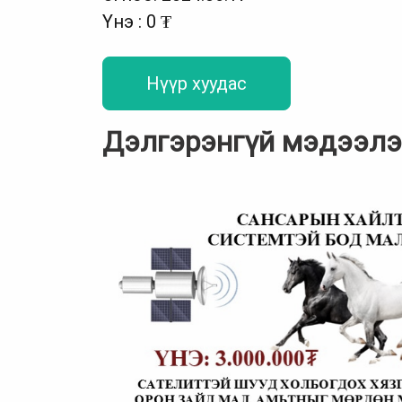
Үнэ : 0 ₮
Нүүр хуудас
Дэлгэрэнгүй мэдээл