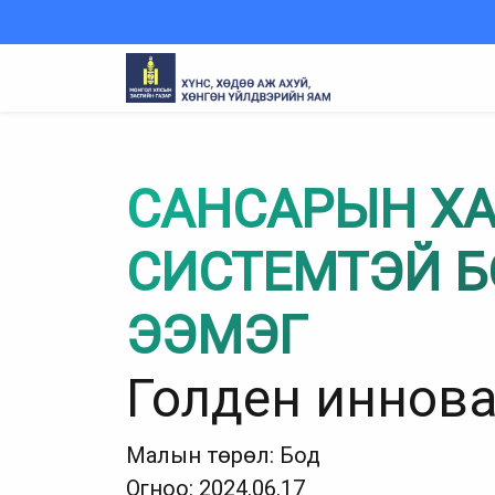
САНСАРЫН Х
СИСТЕМТЭЙ 
ЭЭМЭГ
Голден иннов
Малын төрөл: Бод
Огноо: 2024.06.17