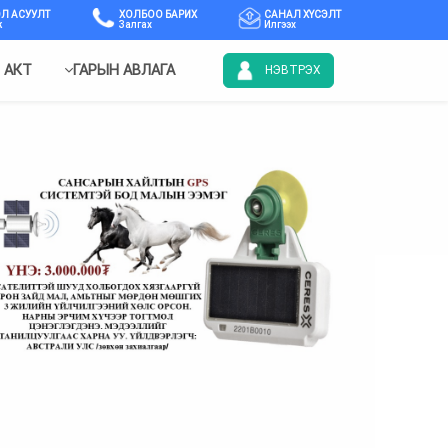
Л АСУУЛТ
ХОЛБОО БАРИХ
САНАЛ ХҮСЭЛТ
ж
Залгах
Илгээх
 АКТ
ГАРЫН АВЛАГА
НЭВТРЭХ